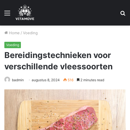
Menu
S
fo
Home
/
Voeding
Voeding
Bereidingstechnieken voor
verschillende vleessoorten
badmin
augustus 8, 2024
516
2 minutes read