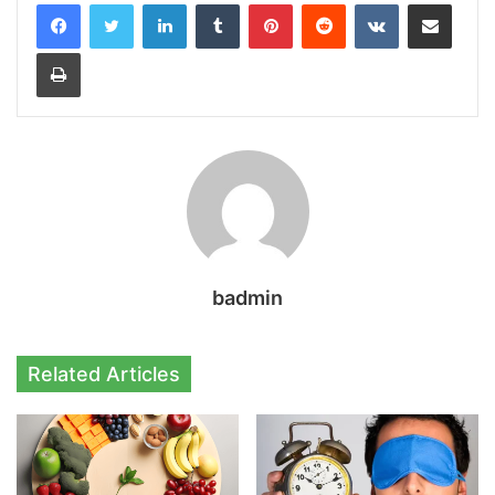
LinkedIn
Tumblr
Pinterest
Reddit
VKontakte
Share via Email
Print
badmin
Related Articles