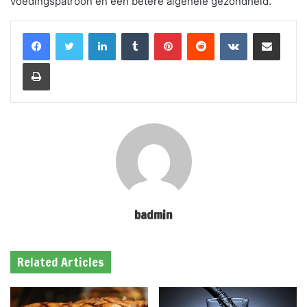
voedingspatroon en een betere algehele gezondheid.
LinkedIn
Tumblr
Pinterest
Reddit
VKontakte
Share via Email
Print
badmin
Related Articles