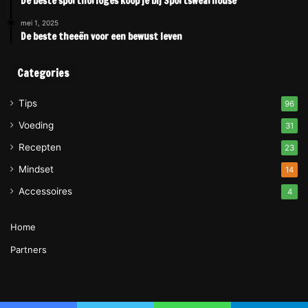
De beste sporthorloges koop je bij Sportswearhouse
mei 1, 2025
De beste theeën voor een bewust leven
Categories
Tips
96
Voeding
31
Recepten
23
Mindset
14
Accessoires
4
Home
Partners