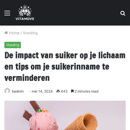
Menu
S
fo
Home
/
Voeding
Voeding
De impact van suiker op je lichaam
en tips om je suikerinname te
verminderen
badmin
mei 14, 2024
443
2 minutes read