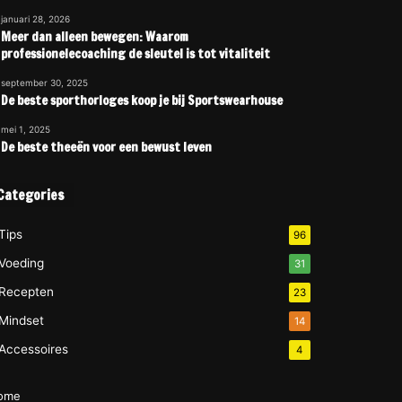
januari 28, 2026
Meer dan alleen bewegen: Waarom
professionelecoaching de sleutel is tot vitaliteit
september 30, 2025
De beste sporthorloges koop je bij Sportswearhouse
mei 1, 2025
De beste theeën voor een bewust leven
Categories
Tips
96
Voeding
31
Recepten
23
Mindset
14
Accessoires
4
ome