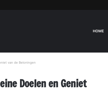
HOME
eniet van de Beloningen
leine Doelen en Geniet