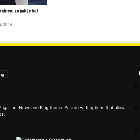
rainen: zo pak je het
5, 2024
ing
agazine, News and Blog theme. Packed with options that allow
ds.