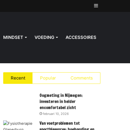
Sidebar
MINDSET
VOEDING
ACCESSOIRES
Recent
Popular
Comments
Oogmeting in Nijmegen:
investeren in helder
encomfortabel zicht
februari 10, 2026
Van voetproblemen tot
sportblessures: hoehouding en