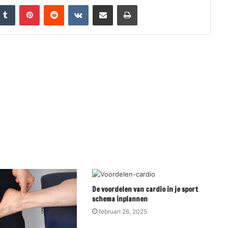
nkedIn
Tumblr
Pinterest
Reddit
VKontakte
Share via Email
Print
De voordelen van cardio in je sport
schema inplannen
februari 26, 2025