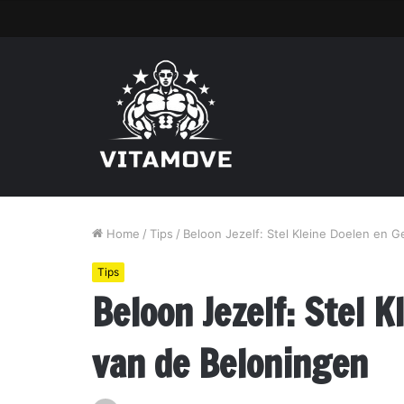
Home
/
Tips
/
Beloon Jezelf: Stel Kleine Doelen en G
Tips
Beloon Jezelf: Stel K
van de Beloningen