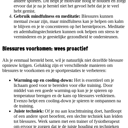
andere sporters. Dit helpt je motivatie hoog te houden en zorgt
ervoor dat je na je herstel niet het gevoel hebt dat je te veel
hebt gemist.
Gebruik mindfulness en meditatie:
Blessures kunnen
mentaal zwaar zijn, maar mindfulness kan je helpen om kalm
te blijven en je te concentreren op het herstelproces. Meditatie
en ademhalingstechnieken kunnen ook helpen om stress te
verminderen en je geestelijke gezondheid te ondersteunen.
Blessures voorkomen: wees proactief
Als je eenmaal hersteld bent, wil je natuurlijk niet dezelfde blessure
opnieuw krijgen. Gelukkig zijn er verschillende manieren om
blessures te voorkomen en je sportprestaties te verbeteren:
Warming-up en cooling-down:
Het is essentieel om je
lichaam goed voor te bereiden voor elke training. Door
middel van een goede warming-up kun je je spieren op
temperatuur brengen en de kans op blessures verkleinen.
Evenzo helpt een cooling-down je spieren te ontspannen na
de training.
Juiste techniek:
Of je nu aan krachttraining doet, hardloopt
of een andere sport beoefent, een slechte techniek kan leiden
tot blessures. Werk samen met een trainer of fysiotherapeut
om ervoor te zorgen dat je de juiste houding en technieken