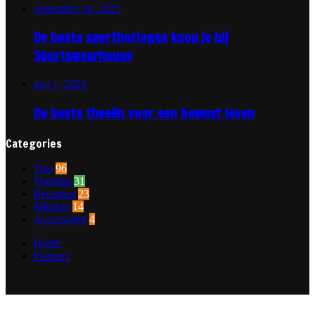
september 30, 2025
De beste sporthorloges koop je bij
Sportswearhouse
mei 1, 2025
De beste theeën voor een bewust leven
Categories
Tips
96
Voeding
31
Recepten
23
Mindset
14
Accessoires
4
Home
Partners
Facebook
Twitter
WhatsApp
Telegram
Back
to