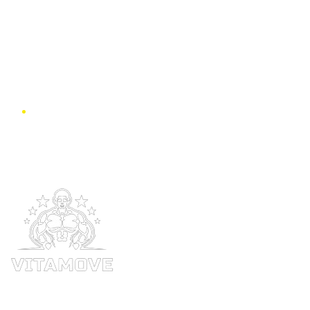
Search
for