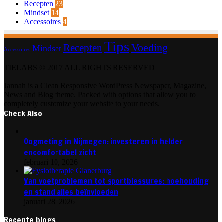
Recepten
23
Mindset
14
Accessoires
4
Tips
Voeding
Recepten
Mindset
Accessoires
TIELABS © 2017 ALL RIGHTS RESERVED
Jannah is a Clean Responsive WordPress Newspaper, Magazine,
News and Blog theme. Packed with options that allow you to
completely customize your website to your needs.
Check Also
Oogmeting in Nijmegen: investeren in helder
encomfortabel zicht
februari 10, 2026
Van voetproblemen tot sportblessures: hoehouding
en stand alles beïnvloeden
januari 28, 2026
Recente blogs