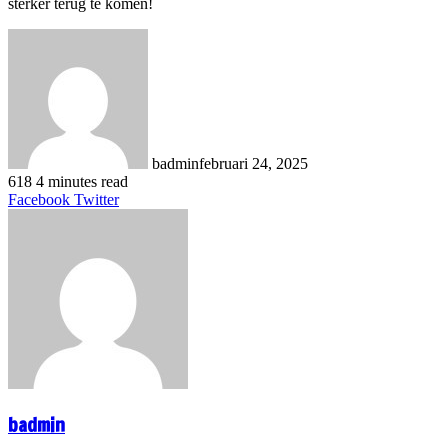
sterker terug te komen!
badmin
februari 24, 2025
618
4 minutes read
LinkedIn
Tumblr
Pinterest
Reddit
VKontakte
Share
Print
Facebook
Twitter
via
Email
badmin