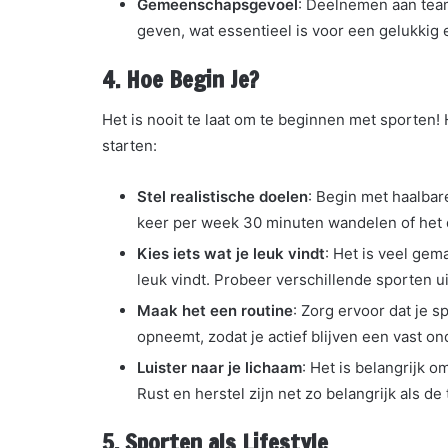
Gemeenschapsgevoel
: Deelnemen aan tea
geven, wat essentieel is voor een gelukkig
4.
Hoe Begin Je?
Het is nooit te laat om te beginnen met sporten! 
starten:
Stel realistische doelen
: Begin met haalbar
keer per week 30 minuten wandelen of het 
Kies iets wat je leuk vindt
: Het is veel gem
leuk vindt. Probeer verschillende sporten uit
Maak het een routine
: Zorg ervoor dat je 
opneemt, zodat je actief blijven een vast on
Luister naar je lichaam
: Het is belangrijk o
Rust en herstel zijn net zo belangrijk als de t
5.
Sporten als Lifestyle