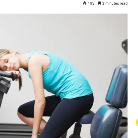
493
3 minutes read