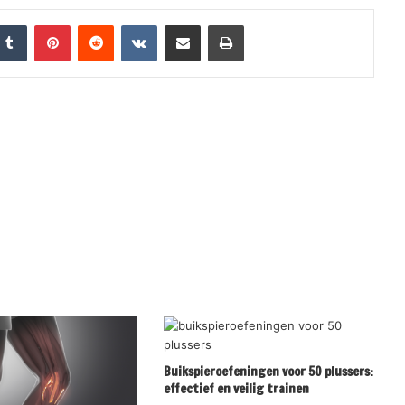
nkedIn
Tumblr
Pinterest
Reddit
VKontakte
Share via Email
Print
Buikspieroefeningen voor 50 plussers:
effectief en veilig trainen