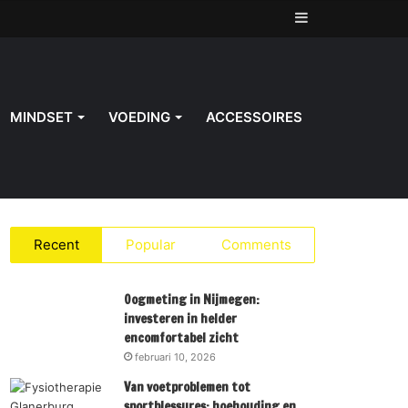
Sidebar
MINDSET
VOEDING
ACCESSOIRES
Recent
Popular
Comments
Oogmeting in Nijmegen:
investeren in helder
encomfortabel zicht
februari 10, 2026
Van voetproblemen tot
sportblessures: hoehouding en