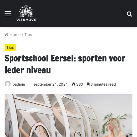
Menu
S
fo
Home
/
Tips
Tips
Sportschool Eersel: sporten voor
ieder niveau
badmin
september 24, 2024
380
3 minutes read