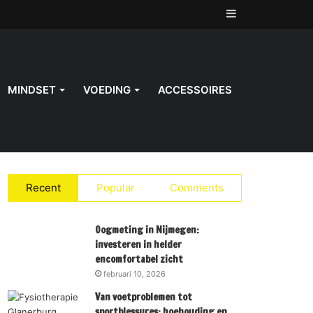
Sidebar
MINDSET
VOEDING
ACCESSOIRES
Recent
Popular
Comments
Oogmeting in Nijmegen:
investeren in helder
encomfortabel zicht
februari 10, 2026
Van voetproblemen tot
sportblessures: hoehouding en