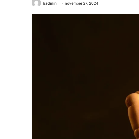
badmin
november 27, 2024