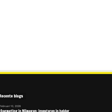
Recente blogs
februari 10, 2026
Oogmeting in Nijmegen: investeren in helder