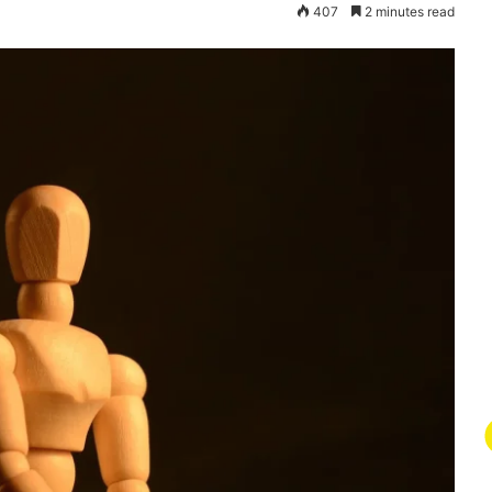
407
2 minutes read