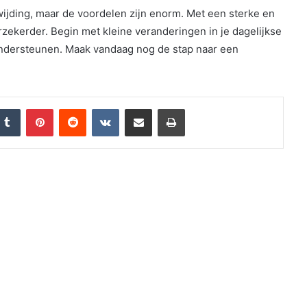
wijding, maar de voordelen zijn enorm. Met een sterke en
rzekerder. Begin met kleine veranderingen in je dagelijkse
ondersteunen. Maak vandaag nog de stap naar een
nkedIn
Tumblr
Pinterest
Reddit
VKontakte
Share via Email
Print