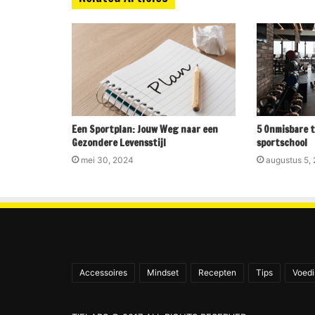
Een Sportplan: Jouw Weg naar een
5 Onmisbare t
Gezondere Levensstijl
sportschool
mei 30, 2024
augustus 5,
Accessoires
Mindset
Recepten
Tips
Voed