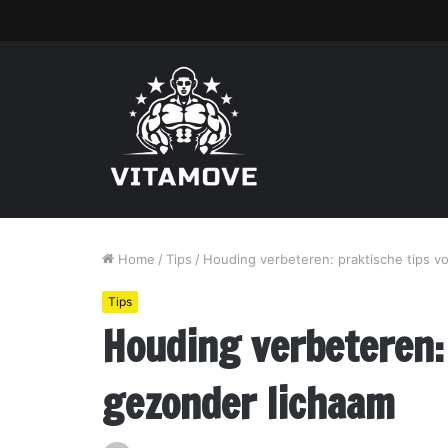
Home
/
Tips
/
Houding verbeteren: praktische tips v
Tips
Houding verbeteren: 
gezonder lichaam