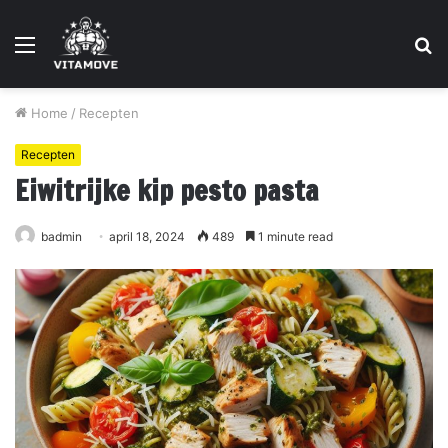
Menu
S
fo
Home
/
Recepten
Recepten
Eiwitrijke kip pesto pasta
badmin
april 18, 2024
489
1 minute read