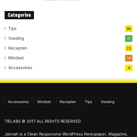
Categories
Tips
96
Voeding
31
Recepten
23
Mindset
14
Accessoires
4
Accessoires
Mindset
Recepten
Tips
Voeding
TIELABS © 2017 ALL RIGHTS RESERVED
Jannah is a Clean Responsive WordPress Newspaper, Magazine,